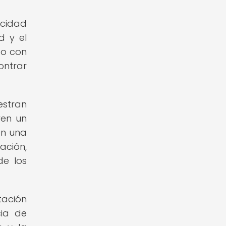
acidad
d y el
so con
ontrar
estran
ven un
en una
ación,
de los
tación
cia de