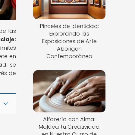
Pinceles de Identidad:
de las
Explorando las
iclaje:
Exposiciones de Arte
límites
Aborigen
ete en
Contemporáneo
dad se
vés de
Alfarería con Alma:
Moldea tu Creatividad
en Nuestro Curso de