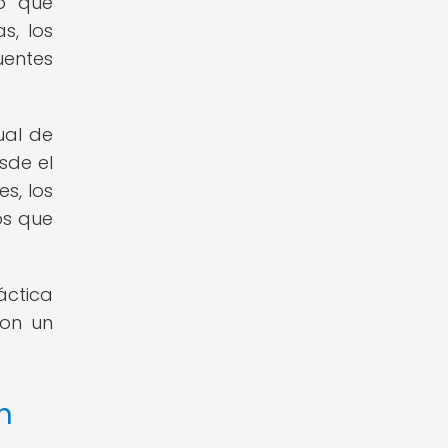
lo que
s, los
uentes
ual de
sde el
s, los
os que
áctica
con un
n