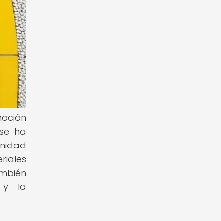
moción
 se ha
unidad
riales
ambién
d y la