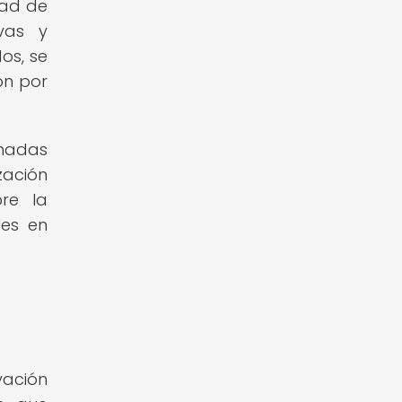
dad de
ivas y
os, se
ón por
onadas
ización
bre la
les en
vación