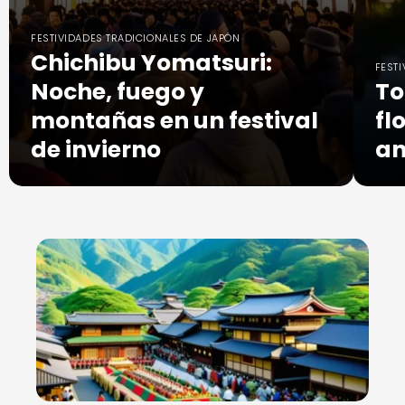
FESTIVIDADES TRADICIONALES DE JAPÓN
Chichibu Yomatsuri:
FESTI
Noche, fuego y
To
montañas en un festival
fl
de invierno
an