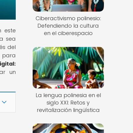
Ciberactivismo polinesio:
Defendiendo la cultura
n este
en el ciberespacio
ra sea
és del
a para
igital:
rar un
La lengua polinesia en el
siglo XXI: Retos y
revitalización lingüística
a