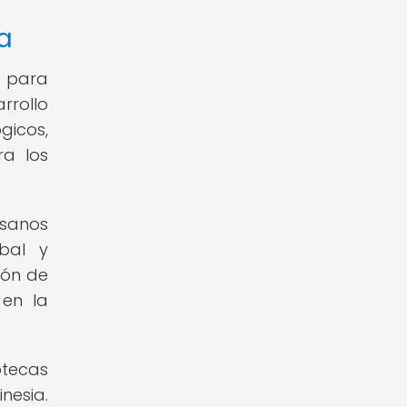
ia
a para
rrollo
gicos,
ra los
esanos
obal y
ión de
 en la
otecas
nesia.