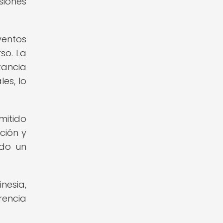
siones
ventos
so. La
tancia
es, lo
mitido
ción y
ndo un
nesia,
rencia