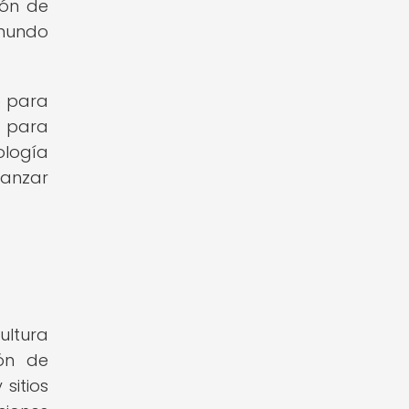
ión de
 mundo
o para
s para
ología
canzar
ultura
ión de
sitios