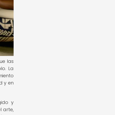
ue las
lo. La
miento
d y en
gido y
 arte,