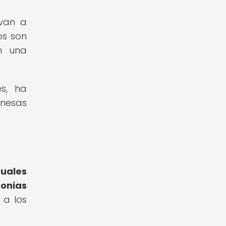
evan a
os son
on una
es, ha
onesas
tuales
onias
 a los