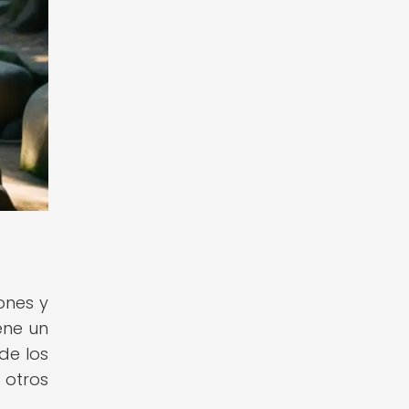
ones y
ene un
de los
 otros