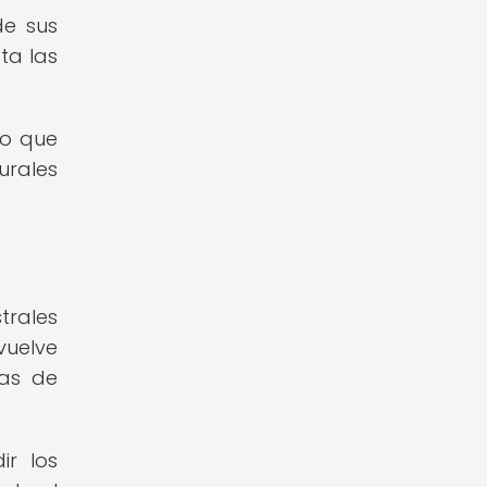
de sus
ta las
no que
urales
strales
vuelve
mas de
ir los