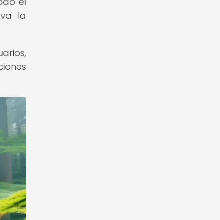
odo el
iva la
arios,
ciones