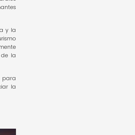
nantes
a y la
urismo
amente
 de la
l para
iar la