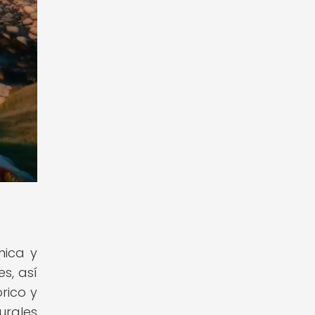
nica y
s, así
rico y
urales