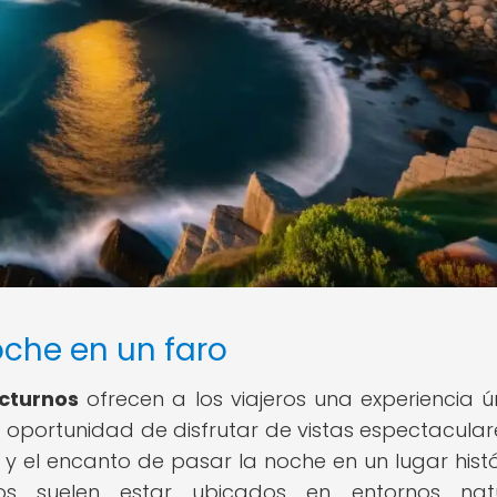
oche en un faro
octurnos
ofrecen a los viajeros una experiencia ú
a oportunidad de disfrutar de vistas espectaculare
y el encanto de pasar la noche en un lugar histó
faros suelen estar ubicados en entornos nat