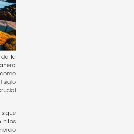
 de la
manera
, como
 siglo
rucial
 sigue
 hitos
mercio