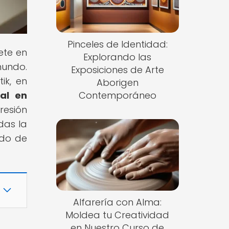
Pinceles de Identidad:
ete en
Explorando las
mundo.
Exposiciones de Arte
ik, en
Aborigen
ral en
Contemporáneo
resión
das la
ndo de
Alfarería con Alma:
Moldea tu Creatividad
en Nuestro Curso de