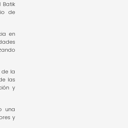
 Batik
dio de
cia en
idades
izando
 de la
de las
ción y
do una
ores y