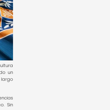
ultura
ado un
 largo
encias
o. Sin