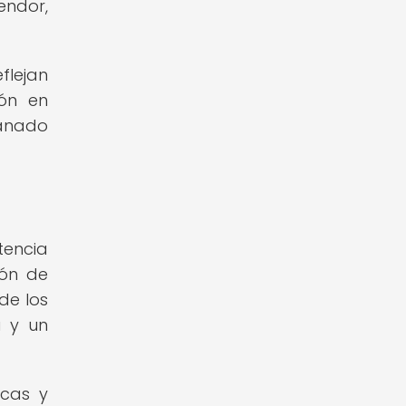
endor,
flejan
ión en
ganado
tencia
ión de
 de los
a y un
icas y